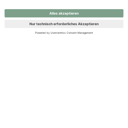
nochmals versuchen.
Ups! Da ist etwas schiefgelaufen. Bitte die Seite neu laden oder
nochmals versuchen.