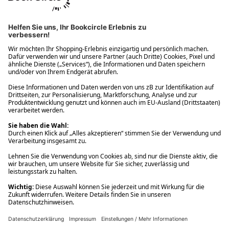
Ups! Da ist etwas schiefgelaufen. Bitte die Seite neu laden oder
nochmals versuchen.
Ups! Da ist etwas schiefgelaufen. Bitte die Seite neu laden oder