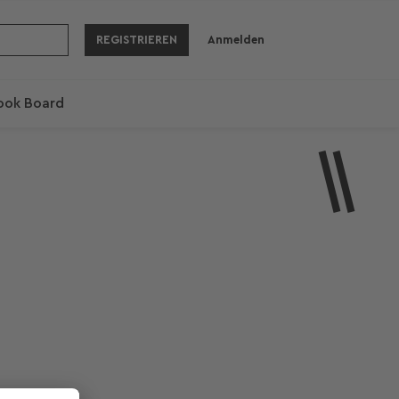
REGISTRIEREN
Anmelden
ook Board