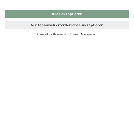
nochmals versuchen.
Ups! Da ist etwas schiefgelaufen. Bitte die Seite neu laden oder
nochmals versuchen.