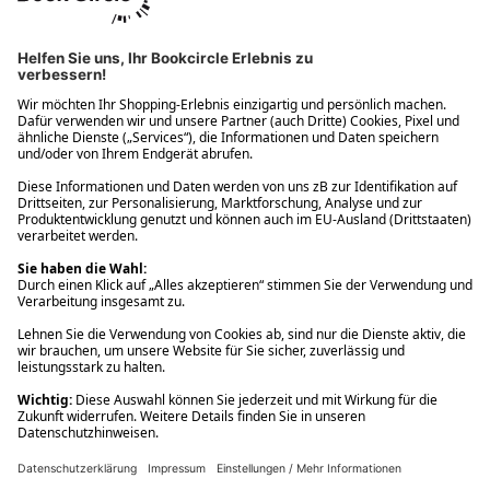
Ups! Da ist etwas schiefgelaufen. Bitte die Seite neu laden oder
nochmals versuchen.
Ups! Da ist etwas schiefgelaufen. Bitte die Seite neu laden oder