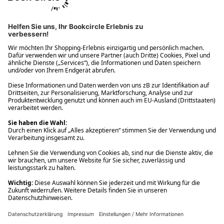
Ups! Da ist etwas schiefgelaufen. Bitte die Seite neu laden oder
nochmals versuchen.
Ups! Da ist etwas schiefgelaufen. Bitte die Seite neu laden oder