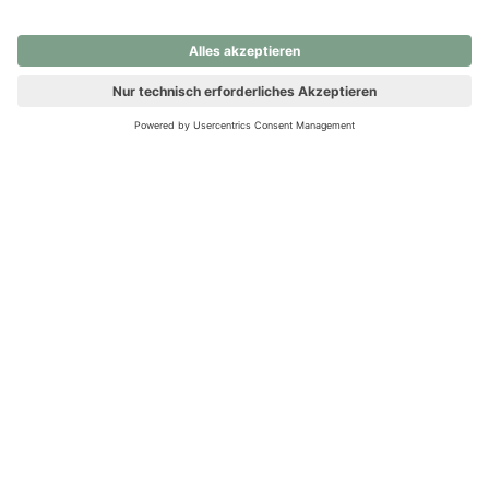
nochmals versuchen.
Ups! Da ist etwas schiefgelaufen. Bitte die Seite neu laden oder
nochmals versuchen.