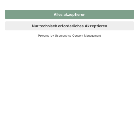
nochmals versuchen.
Ups! Da ist etwas schiefgelaufen. Bitte die Seite neu laden oder
nochmals versuchen.