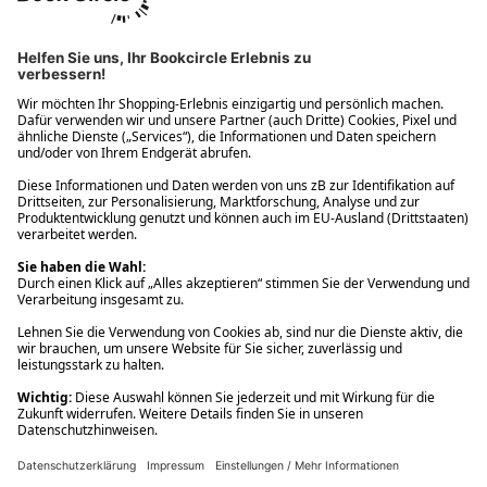
Ups! Da ist etwas schiefgelaufen. Bitte die Seite neu laden oder
nochmals versuchen.
Ups! Da ist etwas schiefgelaufen. Bitte die Seite neu laden oder