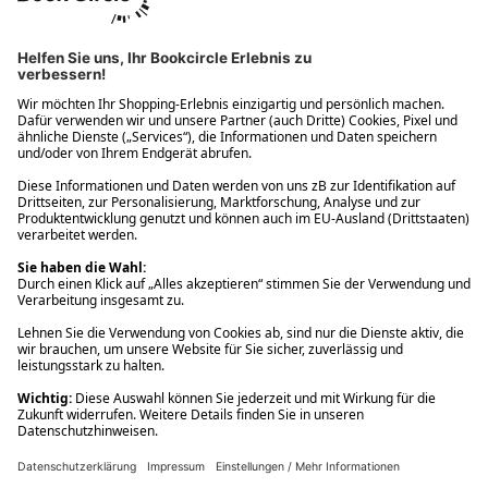
Ups! Da ist etwas schiefgelaufen. Bitte die Seite neu laden oder
nochmals versuchen.
Ups! Da ist etwas schiefgelaufen. Bitte die Seite neu laden oder