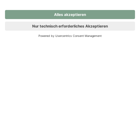
nochmals versuchen.
Ups! Da ist etwas schiefgelaufen. Bitte die Seite neu laden oder
nochmals versuchen.