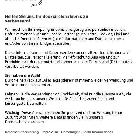
Ups! Da ist etwas schiefgelaufen. Bitte die Seite neu laden oder
nochmals versuchen.
Ups! Da ist etwas schiefgelaufen. Bitte die Seite neu laden oder