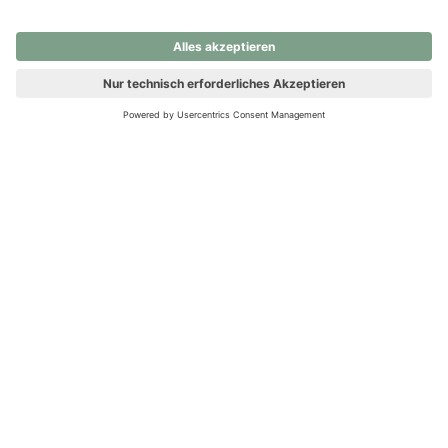
nochmals versuchen.
Ups! Da ist etwas schiefgelaufen. Bitte die Seite neu laden oder
nochmals versuchen.