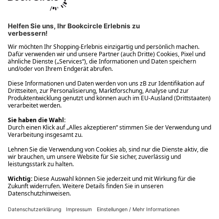
Ups! Da ist etwas schiefgelaufen. Bitte die Seite neu laden oder
nochmals versuchen.
Ups! Da ist etwas schiefgelaufen. Bitte die Seite neu laden oder