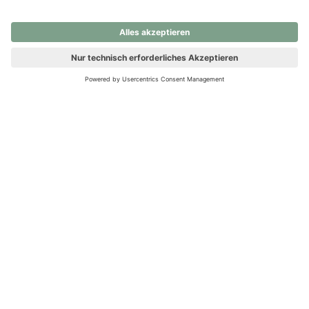
nochmals versuchen.
Ups! Da ist etwas schiefgelaufen. Bitte die Seite neu laden oder
nochmals versuchen.