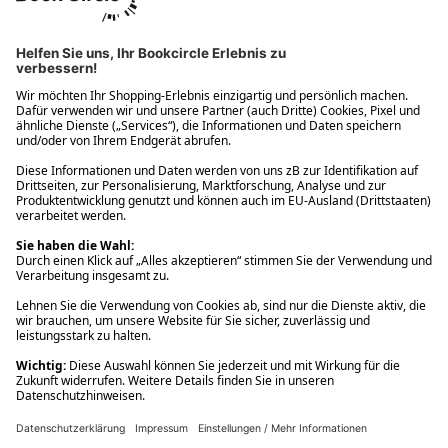
Ups! Da ist etwas schiefgelaufen. Bitte die Seite neu laden oder
nochmals versuchen.
Ups! Da ist etwas schiefgelaufen. Bitte die Seite neu laden oder