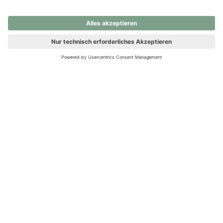
nochmals versuchen.
Ups! Da ist etwas schiefgelaufen. Bitte die Seite neu laden oder
nochmals versuchen.