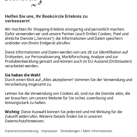
Ups! Da ist etwas schiefgelaufen. Bitte die Seite neu laden oder
nochmals versuchen.
Ups! Da ist etwas schiefgelaufen. Bitte die Seite neu laden oder