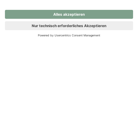
nochmals versuchen.
Ups! Da ist etwas schiefgelaufen. Bitte die Seite neu laden oder
nochmals versuchen.