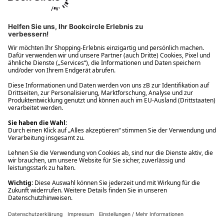
Ups! Da ist etwas schiefgelaufen. Bitte die Seite neu laden oder
nochmals versuchen.
Ups! Da ist etwas schiefgelaufen. Bitte die Seite neu laden oder