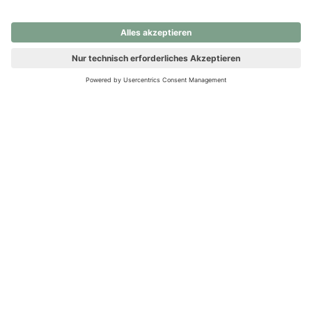
nochmals versuchen.
Ups! Da ist etwas schiefgelaufen. Bitte die Seite neu laden oder
nochmals versuchen.