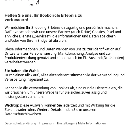
Ups! Da ist etwas schiefgelaufen. Bitte die Seite neu laden oder
nochmals versuchen.
Ups! Da ist etwas schiefgelaufen. Bitte die Seite neu laden oder