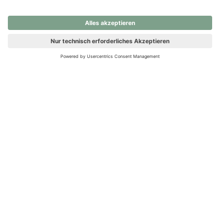
nochmals versuchen.
Ups! Da ist etwas schiefgelaufen. Bitte die Seite neu laden oder
nochmals versuchen.