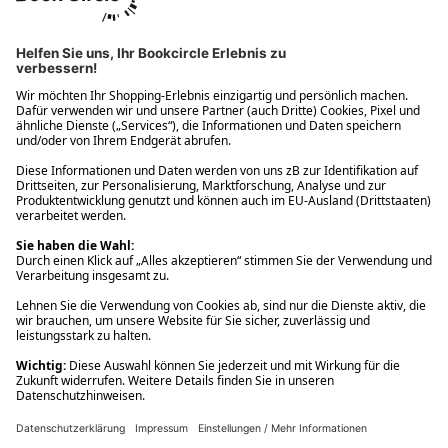
Ups! Da ist etwas schiefgelaufen. Bitte die Seite neu laden oder
nochmals versuchen.
Ups! Da ist etwas schiefgelaufen. Bitte die Seite neu laden oder