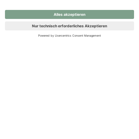
nochmals versuchen.
Ups! Da ist etwas schiefgelaufen. Bitte die Seite neu laden oder
nochmals versuchen.