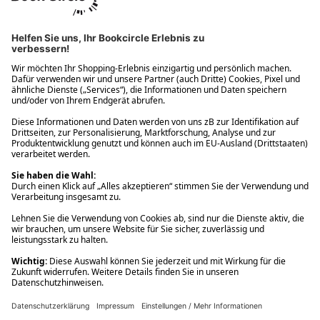
Ups! Da ist etwas schiefgelaufen. Bitte die Seite neu laden oder
nochmals versuchen.
Ups! Da ist etwas schiefgelaufen. Bitte die Seite neu laden oder