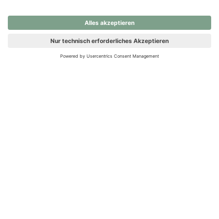
nochmals versuchen.
Ups! Da ist etwas schiefgelaufen. Bitte die Seite neu laden oder
nochmals versuchen.