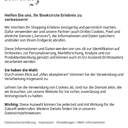
Ups! Da ist etwas schiefgelaufen. Bitte die Seite neu laden oder
nochmals versuchen.
Ups! Da ist etwas schiefgelaufen. Bitte die Seite neu laden oder