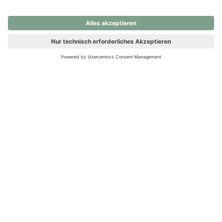
nochmals versuchen.
Ups! Da ist etwas schiefgelaufen. Bitte die Seite neu laden oder
nochmals versuchen.