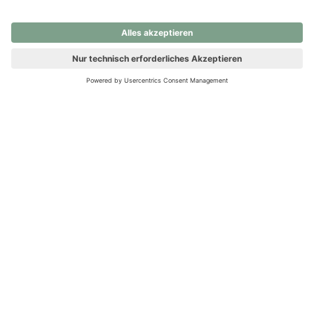
nochmals versuchen.
Ups! Da ist etwas schiefgelaufen. Bitte die Seite neu laden oder
nochmals versuchen.