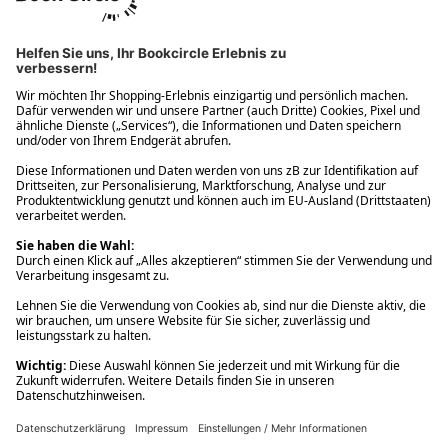
Ups! Da ist etwas schiefgelaufen. Bitte die Seite neu laden oder
nochmals versuchen.
Ups! Da ist etwas schiefgelaufen. Bitte die Seite neu laden oder