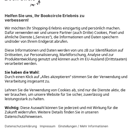
Ups! Da ist etwas schiefgelaufen. Bitte die Seite neu laden oder
nochmals versuchen.
Ups! Da ist etwas schiefgelaufen. Bitte die Seite neu laden oder