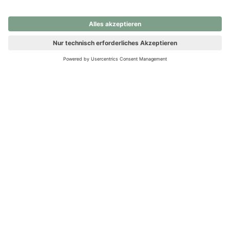
nochmals versuchen.
Ups! Da ist etwas schiefgelaufen. Bitte die Seite neu laden oder
nochmals versuchen.