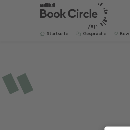
Startseite
Gespräche
Bew