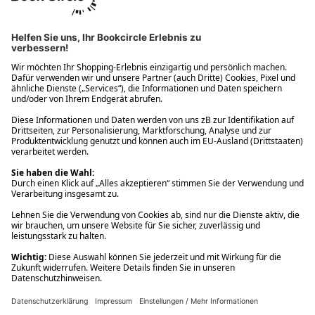
Ups! Da ist etwas schiefgelaufen. Bitte die Seite neu laden oder
nochmals versuchen.
Ups! Da ist etwas schiefgelaufen. Bitte die Seite neu laden oder