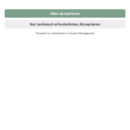
nochmals versuchen.
Ups! Da ist etwas schiefgelaufen. Bitte die Seite neu laden oder
nochmals versuchen.