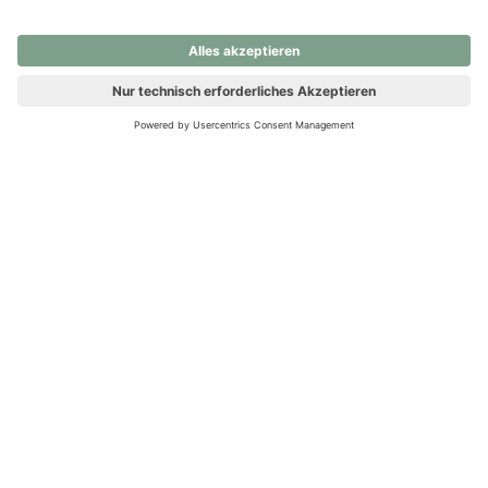
nochmals versuchen.
Ups! Da ist etwas schiefgelaufen. Bitte die Seite neu laden oder
nochmals versuchen.