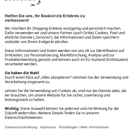
Ups! Da ist etwas schiefgelaufen. Bitte die Seite neu laden oder
nochmals versuchen.
Ups! Da ist etwas schiefgelaufen. Bitte die Seite neu laden oder