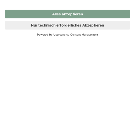
nochmals versuchen.
Ups! Da ist etwas schiefgelaufen. Bitte die Seite neu laden oder
nochmals versuchen.