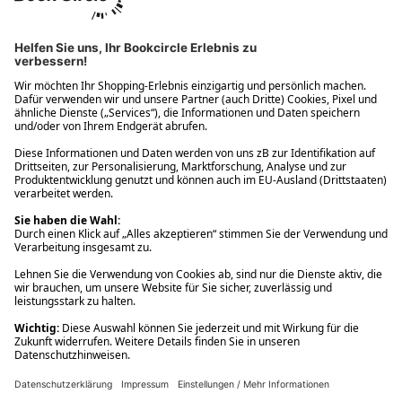
Ups! Da ist etwas schiefgelaufen. Bitte die Seite neu laden oder
nochmals versuchen.
Ups! Da ist etwas schiefgelaufen. Bitte die Seite neu laden oder