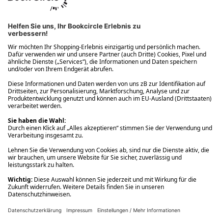
Ups! Da ist etwas schiefgelaufen. Bitte die Seite neu laden oder
nochmals versuchen.
Ups! Da ist etwas schiefgelaufen. Bitte die Seite neu laden oder