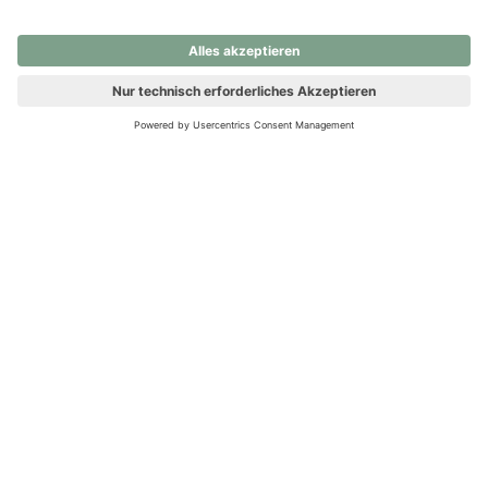
nochmals versuchen.
Ups! Da ist etwas schiefgelaufen. Bitte die Seite neu laden oder
nochmals versuchen.