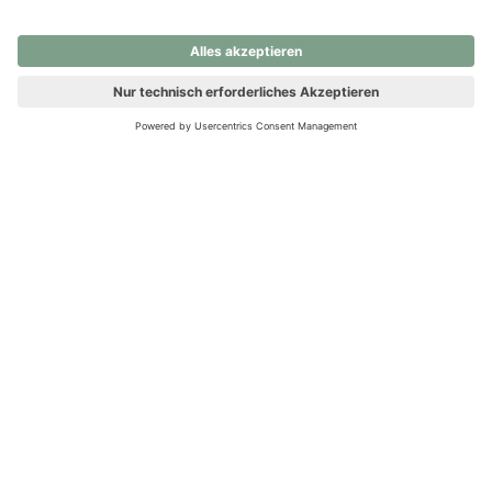
nochmals versuchen.
Ups! Da ist etwas schiefgelaufen. Bitte die Seite neu laden oder
nochmals versuchen.