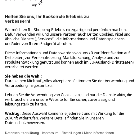
Ups! Da ist etwas schiefgelaufen. Bitte die Seite neu laden oder
nochmals versuchen.
Ups! Da ist etwas schiefgelaufen. Bitte die Seite neu laden oder