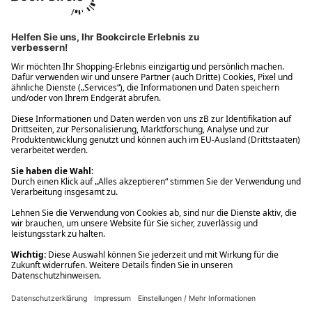
Ups! Da ist etwas schiefgelaufen. Bitte die Seite neu laden oder
nochmals versuchen.
Ups! Da ist etwas schiefgelaufen. Bitte die Seite neu laden oder