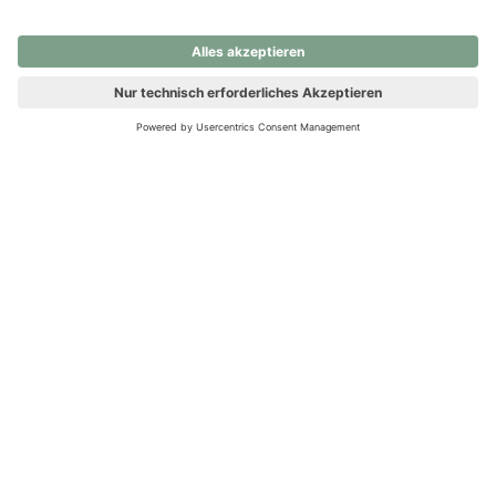
nochmals versuchen.
Ups! Da ist etwas schiefgelaufen. Bitte die Seite neu laden oder
nochmals versuchen.