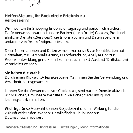
Ups! Da ist etwas schiefgelaufen. Bitte die Seite neu laden oder
nochmals versuchen.
Ups! Da ist etwas schiefgelaufen. Bitte die Seite neu laden oder