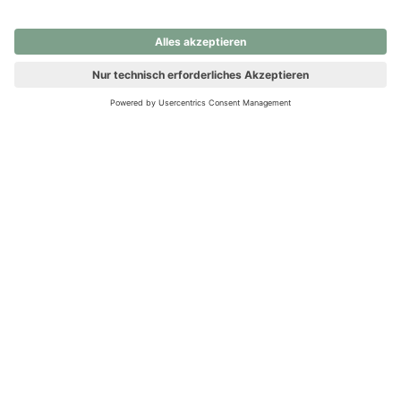
nochmals versuchen.
Ups! Da ist etwas schiefgelaufen. Bitte die Seite neu laden oder
nochmals versuchen.