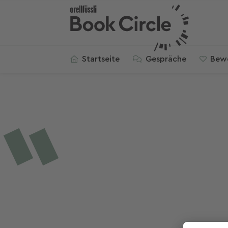
Startseite
Gespräche
Bew