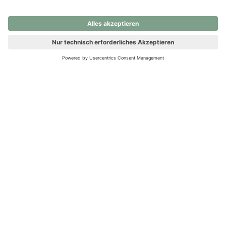
nochmals versuchen.
Ups! Da ist etwas schiefgelaufen. Bitte die Seite neu laden oder
nochmals versuchen.