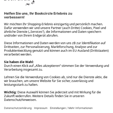
Ups! Da ist etwas schiefgelaufen. Bitte die Seite neu laden oder
nochmals versuchen.
Ups! Da ist etwas schiefgelaufen. Bitte die Seite neu laden oder