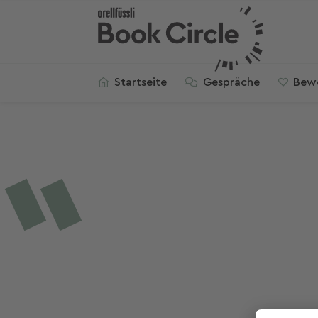
Startseite
Gespräche
Bew