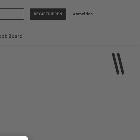
REGISTRIEREN
Anmelden
ook Board