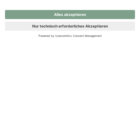
nochmals versuchen.
Ups! Da ist etwas schiefgelaufen. Bitte die Seite neu laden oder
nochmals versuchen.