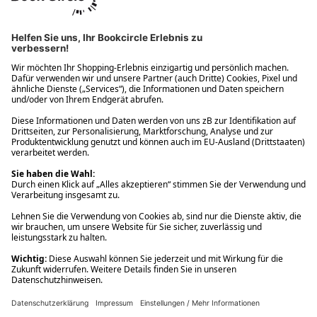
Ups! Da ist etwas schiefgelaufen. Bitte die Seite neu laden oder
nochmals versuchen.
Ups! Da ist etwas schiefgelaufen. Bitte die Seite neu laden oder