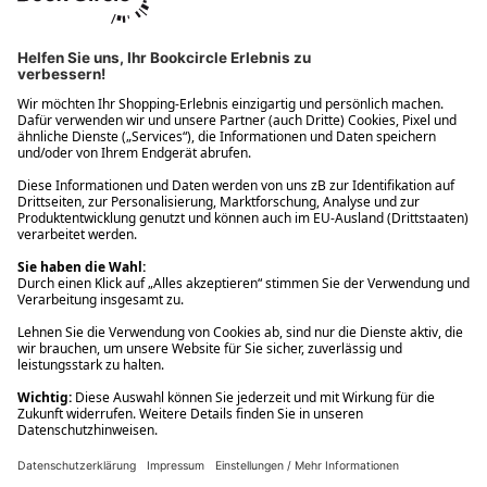
Ups! Da ist etwas schiefgelaufen. Bitte die Seite neu laden oder
nochmals versuchen.
Ups! Da ist etwas schiefgelaufen. Bitte die Seite neu laden oder