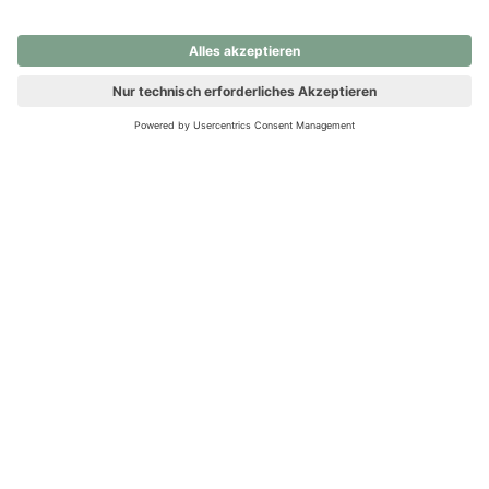
nochmals versuchen.
Ups! Da ist etwas schiefgelaufen. Bitte die Seite neu laden oder
nochmals versuchen.