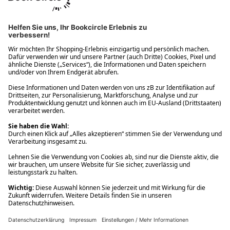
Ups! Da ist etwas schiefgelaufen. Bitte die Seite neu laden oder
nochmals versuchen.
Ups! Da ist etwas schiefgelaufen. Bitte die Seite neu laden oder