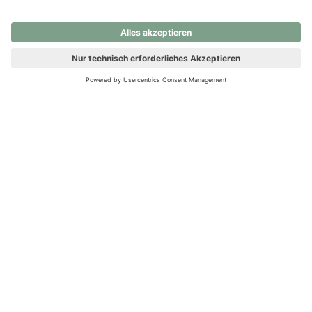
nochmals versuchen.
Ups! Da ist etwas schiefgelaufen. Bitte die Seite neu laden oder
nochmals versuchen.