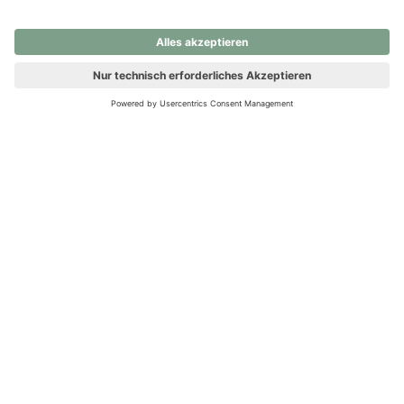
nochmals versuchen.
Ups! Da ist etwas schiefgelaufen. Bitte die Seite neu laden oder
nochmals versuchen.