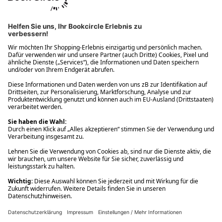
Ups! Da ist etwas schiefgelaufen. Bitte die Seite neu laden oder
nochmals versuchen.
Ups! Da ist etwas schiefgelaufen. Bitte die Seite neu laden oder