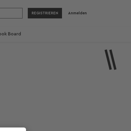
REGISTRIEREN
Anmelden
ook Board