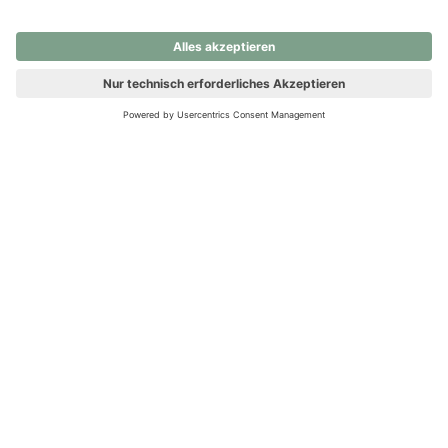
nochmals versuchen.
Ups! Da ist etwas schiefgelaufen. Bitte die Seite neu laden oder
nochmals versuchen.