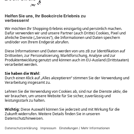
Ups! Da ist etwas schiefgelaufen. Bitte die Seite neu laden oder
nochmals versuchen.
Ups! Da ist etwas schiefgelaufen. Bitte die Seite neu laden oder