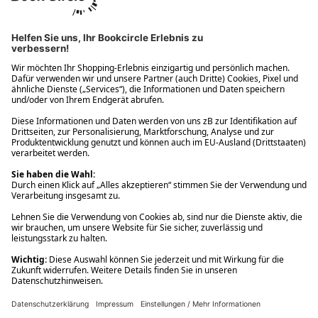
Ups! Da ist etwas schiefgelaufen. Bitte die Seite neu laden oder
nochmals versuchen.
Ups! Da ist etwas schiefgelaufen. Bitte die Seite neu laden oder