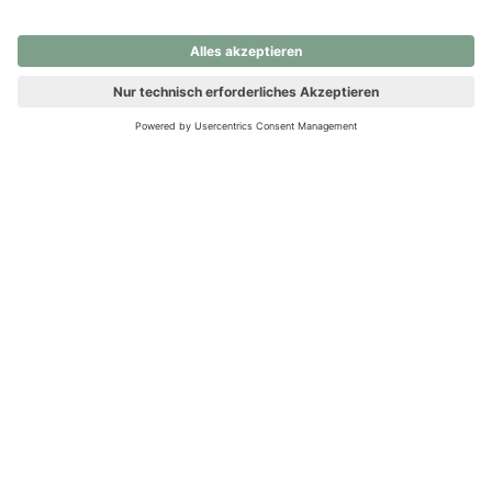
nochmals versuchen.
Ups! Da ist etwas schiefgelaufen. Bitte die Seite neu laden oder
nochmals versuchen.