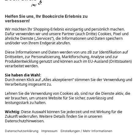
Ups! Da ist etwas schiefgelaufen. Bitte die Seite neu laden oder
nochmals versuchen.
Ups! Da ist etwas schiefgelaufen. Bitte die Seite neu laden oder