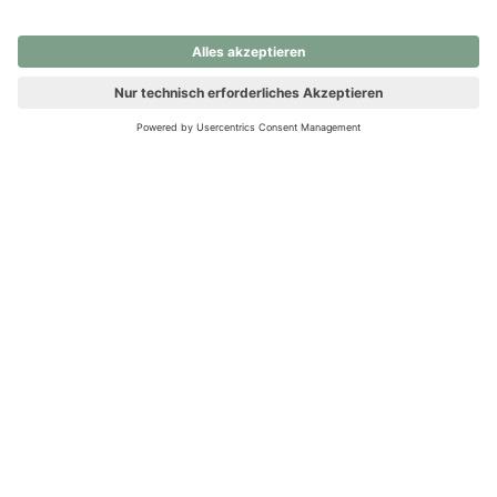
nochmals versuchen.
Ups! Da ist etwas schiefgelaufen. Bitte die Seite neu laden oder
nochmals versuchen.