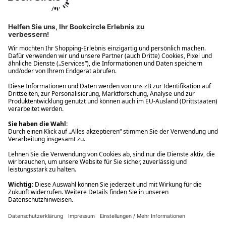
Ups! Da ist etwas schiefgelaufen. Bitte die Seite neu laden oder
nochmals versuchen.
Ups! Da ist etwas schiefgelaufen. Bitte die Seite neu laden oder