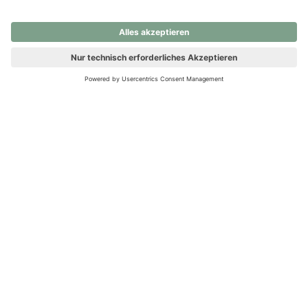
nochmals versuchen.
Ups! Da ist etwas schiefgelaufen. Bitte die Seite neu laden oder
nochmals versuchen.