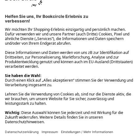
Ups! Da ist etwas schiefgelaufen. Bitte die Seite neu laden oder
nochmals versuchen.
Ups! Da ist etwas schiefgelaufen. Bitte die Seite neu laden oder