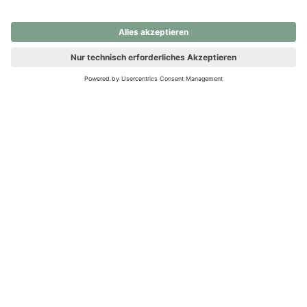
nochmals versuchen.
Ups! Da ist etwas schiefgelaufen. Bitte die Seite neu laden oder
nochmals versuchen.