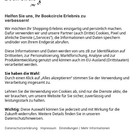
Ups! Da ist etwas schiefgelaufen. Bitte die Seite neu laden oder
nochmals versuchen.
Ups! Da ist etwas schiefgelaufen. Bitte die Seite neu laden oder