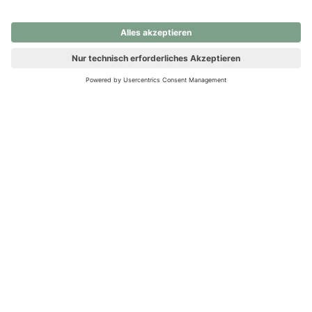
nochmals versuchen.
Ups! Da ist etwas schiefgelaufen. Bitte die Seite neu laden oder
nochmals versuchen.