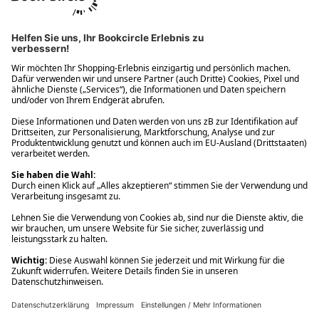
Ups! Da ist etwas schiefgelaufen. Bitte die Seite neu laden oder
nochmals versuchen.
Ups! Da ist etwas schiefgelaufen. Bitte die Seite neu laden oder