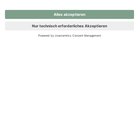
nochmals versuchen.
Ups! Da ist etwas schiefgelaufen. Bitte die Seite neu laden oder
nochmals versuchen.