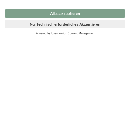
nochmals versuchen.
Ups! Da ist etwas schiefgelaufen. Bitte die Seite neu laden oder
nochmals versuchen.