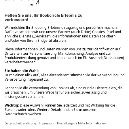
Ups! Da ist etwas schiefgelaufen. Bitte die Seite neu laden oder
nochmals versuchen.
Ups! Da ist etwas schiefgelaufen. Bitte die Seite neu laden oder