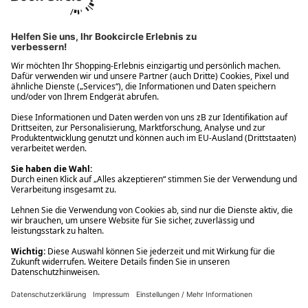
Ups! Da ist etwas schiefgelaufen. Bitte die Seite neu laden oder
nochmals versuchen.
Ups! Da ist etwas schiefgelaufen. Bitte die Seite neu laden oder