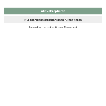
nochmals versuchen.
Ups! Da ist etwas schiefgelaufen. Bitte die Seite neu laden oder
nochmals versuchen.