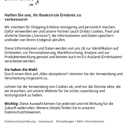
Ups! Da ist etwas schiefgelaufen. Bitte die Seite neu laden oder
nochmals versuchen.
Ups! Da ist etwas schiefgelaufen. Bitte die Seite neu laden oder