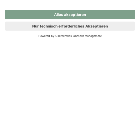
nochmals versuchen.
Ups! Da ist etwas schiefgelaufen. Bitte die Seite neu laden oder
nochmals versuchen.