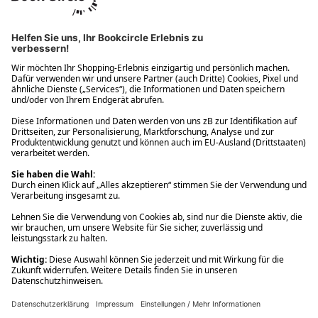
Ups! Da ist etwas schiefgelaufen. Bitte die Seite neu laden oder
nochmals versuchen.
Ups! Da ist etwas schiefgelaufen. Bitte die Seite neu laden oder