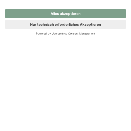
nochmals versuchen.
Ups! Da ist etwas schiefgelaufen. Bitte die Seite neu laden oder
nochmals versuchen.