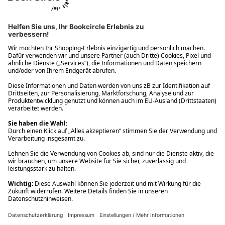
Ups! Da ist etwas schiefgelaufen. Bitte die Seite neu laden oder
nochmals versuchen.
Ups! Da ist etwas schiefgelaufen. Bitte die Seite neu laden oder