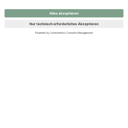
nochmals versuchen.
Ups! Da ist etwas schiefgelaufen. Bitte die Seite neu laden oder
nochmals versuchen.