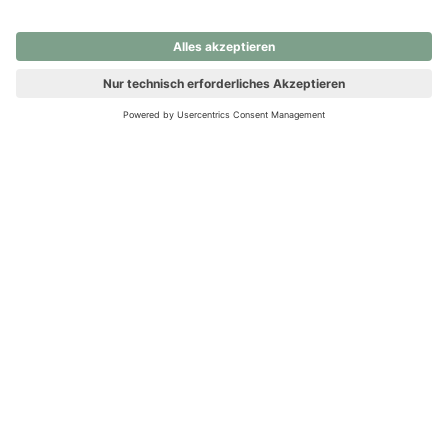
nochmals versuchen.
Ups! Da ist etwas schiefgelaufen. Bitte die Seite neu laden oder
nochmals versuchen.