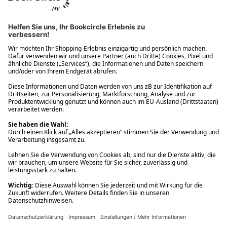
Ups! Da ist etwas schiefgelaufen. Bitte die Seite neu laden oder
nochmals versuchen.
Ups! Da ist etwas schiefgelaufen. Bitte die Seite neu laden oder