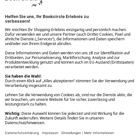
Ups! Da ist etwas schiefgelaufen. Bitte die Seite neu laden oder
nochmals versuchen.
Ups! Da ist etwas schiefgelaufen. Bitte die Seite neu laden oder