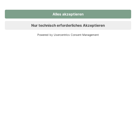
nochmals versuchen.
Ups! Da ist etwas schiefgelaufen. Bitte die Seite neu laden oder
nochmals versuchen.