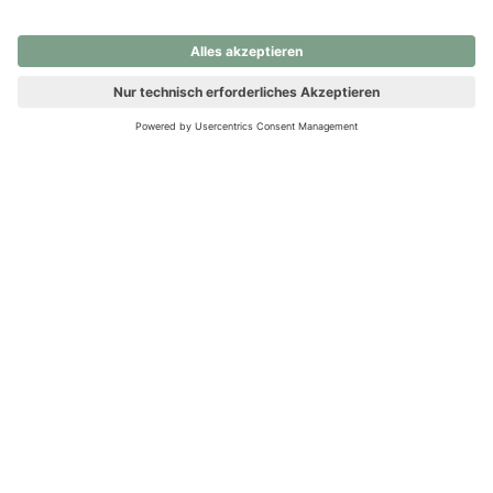
nochmals versuchen.
Ups! Da ist etwas schiefgelaufen. Bitte die Seite neu laden oder
nochmals versuchen.