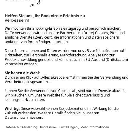
Ups! Da ist etwas schiefgelaufen. Bitte die Seite neu laden oder
nochmals versuchen.
Ups! Da ist etwas schiefgelaufen. Bitte die Seite neu laden oder