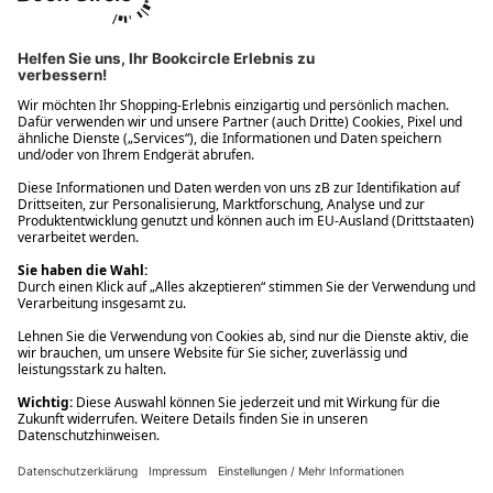
Ups! Da ist etwas schiefgelaufen. Bitte die Seite neu laden oder
nochmals versuchen.
Ups! Da ist etwas schiefgelaufen. Bitte die Seite neu laden oder