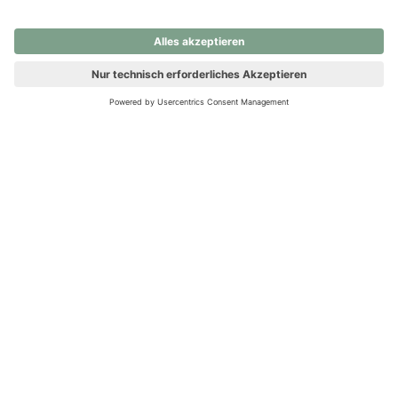
nochmals versuchen.
Ups! Da ist etwas schiefgelaufen. Bitte die Seite neu laden oder
nochmals versuchen.