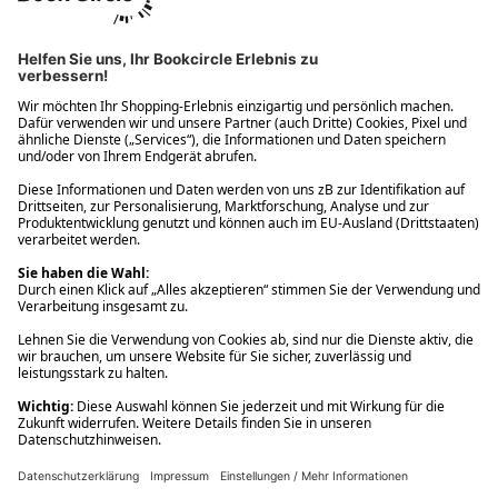
Ups! Da ist etwas schiefgelaufen. Bitte die Seite neu laden oder
nochmals versuchen.
Ups! Da ist etwas schiefgelaufen. Bitte die Seite neu laden oder