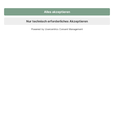
nochmals versuchen.
Ups! Da ist etwas schiefgelaufen. Bitte die Seite neu laden oder
nochmals versuchen.